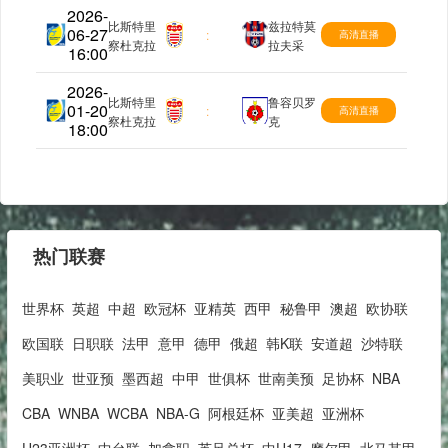
2026-
比斯特里
兹拉特莫
06-27
球会友谊
:
高清直播
察杜克拉
拉夫采
16:00
2026-
比斯特里
鲁容贝罗
01-20
球会友谊
:
高清直播
察杜克拉
克
18:00
热门联赛
世界杯
英超
中超
欧冠杯
亚精英
西甲
秘鲁甲
澳超
欧协联
欧国联
日职联
法甲
意甲
德甲
俄超
韩K联
安道超
沙特联
美职业
世亚预
墨西超
中甲
世俱杯
世南美预
足协杯
NBA
CBA
WNBA
WCBA
NBA-G
阿根廷杯
亚美超
亚洲杯
U23亚洲杯
中台联
加拿职
英足总杯
中U17
摩尔甲
北马其甲