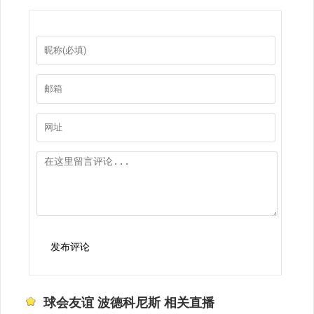
发布评论
球会友谊 波德科尼斯 相关直播