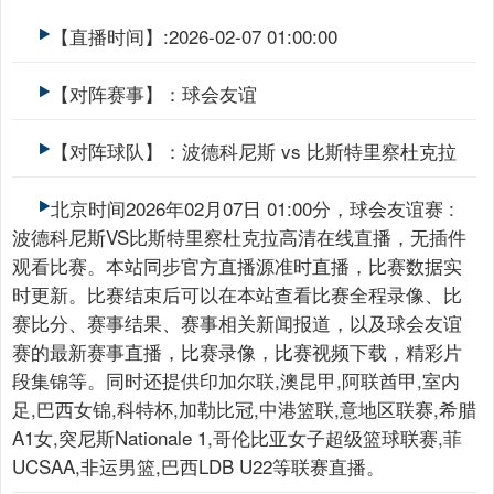
【直播时间】:2026-02-07 01:00:00
【对阵赛事】：球会友谊
【对阵球队】：波德科尼斯 vs 比斯特里察杜克拉
北京时间2026年02月07日 01:00分，球会友谊赛 :
波德科尼斯VS比斯特里察杜克拉高清在线直播，无插件
观看比赛。本站同步官方直播源准时直播，比赛数据实
时更新。比赛结束后可以在本站查看比赛全程录像、比
赛比分、赛事结果、赛事相关新闻报道，以及球会友谊
赛的最新赛事直播，比赛录像，比赛视频下载，精彩片
段集锦等。同时还提供印加尔联,澳昆甲,阿联酋甲,室内
足,巴西女锦,科特杯,加勒比冠,中港篮联,意地区联赛,希腊
A1女,突尼斯Nationale 1,哥伦比亚女子超级篮球联赛,菲
UCSAA,非运男篮,巴西LDB U22等联赛直播。