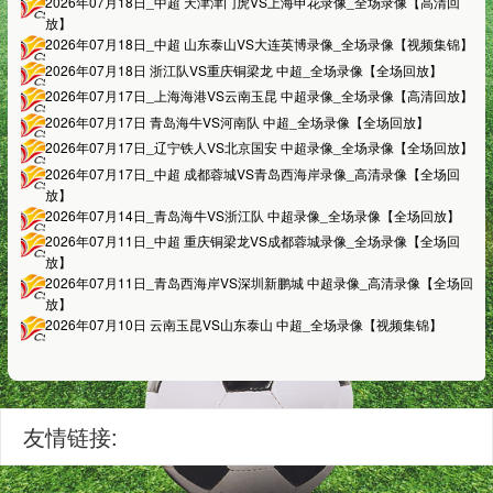
2026年07月18日_中超 天津津门虎VS上海申花录像_全场录像【高清回
放】
2026年07月18日_中超 山东泰山VS大连英博录像_全场录像【视频集锦】
2026年07月18日 浙江队VS重庆铜梁龙 中超_全场录像【全场回放】
2026年07月17日_上海海港VS云南玉昆 中超录像_全场录像【高清回放】
2026年07月17日 青岛海牛VS河南队 中超_全场录像【全场回放】
2026年07月17日_辽宁铁人VS北京国安 中超录像_全场录像【全场回放】
2026年07月17日_中超 成都蓉城VS青岛西海岸录像_高清录像【全场回
放】
2026年07月14日_青岛海牛VS浙江队 中超录像_全场录像【全场回放】
2026年07月11日_中超 重庆铜梁龙VS成都蓉城录像_全场录像【全场回
放】
2026年07月11日_青岛西海岸VS深圳新鹏城 中超录像_高清录像【全场回
放】
2026年07月10日 云南玉昆VS山东泰山 中超_全场录像【视频集锦】
友情链接: