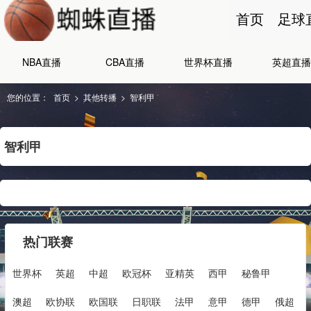
首页
足球
NBA直播
CBA直播
世界杯直播
英超直播
您的位置：
首页
>
其他转播
>
智利甲
智利甲
热门联赛
世界杯
英超
中超
欧冠杯
亚精英
西甲
秘鲁甲
澳超
欧协联
欧国联
日职联
法甲
意甲
德甲
俄超