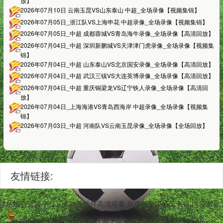
放】
2026年07月10日 云南玉昆VS山东泰山 中超_全场录像【视频集锦】
2026年07月05日_浙江队VS上海申花 中超录像_全场录像【视频集锦】
2026年07月05日_中超 成都蓉城VS青岛海牛录像_全场录像【高清回放】
2026年07月04日_中超 深圳新鹏城VS天津津门虎录像_全场录像【视频集
锦】
2026年07月04日_中超 山东泰山VS北京国安录像_全场录像【高清回放】
2026年07月04日_中超 武汉三镇VS大连英博录像_全场录像【高清回放】
2026年07月04日_中超 重庆铜梁龙VS辽宁铁人录像_全场录像【高清回
放】
2026年07月04日_上海海港VS青岛西海岸 中超录像_全场录像【视频集
锦】
2026年07月03日_中超 河南队VS云南玉昆录像_全场录像【全场回放】
友情链接:
体的综合直播平台。支持无插件高清观看,直播画面流畅无卡顿,内容丰富
联系电话：172-4339-3687
联系邮箱：TabJu6lYlr@139.com