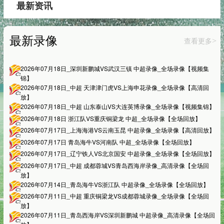
最新资讯
最新录像
查看更多
>
2026年07月18日_深圳新鹏城VS武汉三镇 中超录像_全场录像【视频集
锦】
2026年07月18日_中超 天津津门虎VS上海申花录像_全场录像【高清回
放】
2026年07月18日_中超 山东泰山VS大连英博录像_全场录像【视频集锦】
2026年07月18日 浙江队VS重庆铜梁龙 中超_全场录像【全场回放】
2026年07月17日_上海海港VS云南玉昆 中超录像_全场录像【高清回放】
2026年07月17日 青岛海牛VS河南队 中超_全场录像【全场回放】
2026年07月17日_辽宁铁人VS北京国安 中超录像_全场录像【全场回放】
2026年07月17日_中超 成都蓉城VS青岛西海岸录像_高清录像【全场回
放】
2026年07月14日_青岛海牛VS浙江队 中超录像_全场录像【全场回放】
2026年07月11日_中超 重庆铜梁龙VS成都蓉城录像_全场录像【全场回
放】
2026年07月11日_青岛西海岸VS深圳新鹏城 中超录像_高清录像【全场回