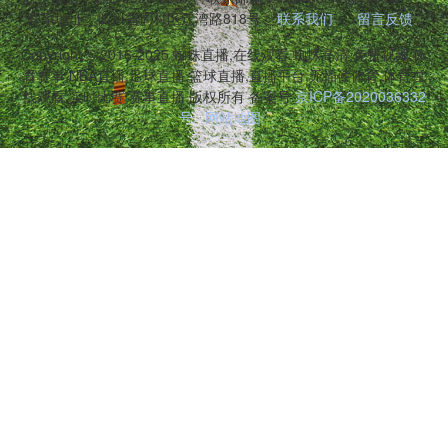
联系地址：四川省周村区江湾路818号
联系我们
留言反馈
Copyright © 2016-2025 蜘蛛直播,在线观看,蜘蛛高清,免费视频,体
育赛事,NBA直播,足球直播,篮球直播,直播平台,无插件体育,体育在
线观看,实时比赛,赛事直播 版权所有 备案号:
京ICP备2020036332
号
网站地图