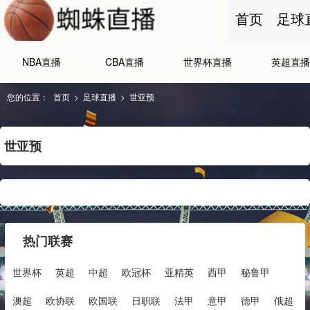
首页
足球
NBA直播
CBA直播
世界杯直播
英超直播
您的位置：
首页
>
足球直播
>
世亚预
世亚预
热门联赛
世界杯
英超
中超
欧冠杯
亚精英
西甲
秘鲁甲
澳超
欧协联
欧国联
日职联
法甲
意甲
德甲
俄超