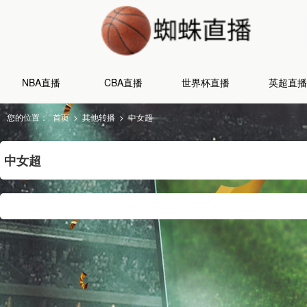
NBA直播
CBA直播
世界杯直播
英超直播
您的位置：
首页
>
其他转播
>
中女超
中女超