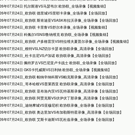
026年07月24日 托尔斯港VS马瑟韦尔 欧协联_全场录像【视频集锦】
026年07月24日_欧协联 德里城VS里耶卡录像_全场录像【全场回放】
026年07月24日_欧协联 斯肯迪亚VSASK布拉沃录像_全场录像【全场回放】
026年07月24日_欧协联 卡里鲁VS舒尔本录像_全场录像【视频集锦】
026年07月24日 科佩尔VSNSI鲁纳维克 欧协联_全场录像【视频集锦】
026年07月24日_欧协联 卢多格雷茨VS特拉维夫夏普尔录像_全场录像【视频集锦】
026年07月24日_根特VSLNZ切尔卡瑟 欧协联录像_高清录像【全场回放】
026年07月24日_杜卡吉尼VS卢加诺 欧协联录像_高清录像【全场回放】
026年07月24日 佩特罗古VS巴尼亚卢卡战士 欧协联_全场录像【全场回放】
026年07月24日 GKS卡托威斯VS日利纳 欧协联_全场录像【视频集锦】
026年07月24日_欧协联 帕纳辛纳科斯VS帕克斯录像_高清录像【全场回放】
026年07月24日_哥本哈根VS普莱西亚 欧协联录像_高清录像【全场回放】
026年07月24日_欧协联 亚布洛内茨VS瓦特基斯录像_高清录像【全场回放】
026年07月24日_欧协联 阿贾克斯VS伏伊伏丁那录像_高清录像【全场回放】
026年07月24日_迪纳摩城VS亚穆尼积 欧协联录像_全场录像【全场回放】
026年07月24日_欧协联 奥达里加VS布加勒斯特星录像_高清录像【全场回放】
026年07月24日_欧协联 艾斯卡迪斯VS瓦杜兹录像_全场录像【全场回放】