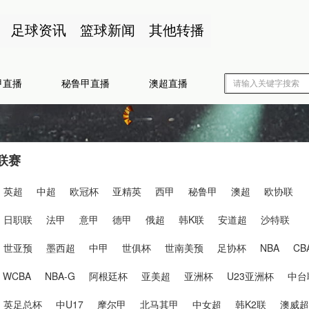
足球资讯
篮球新闻
其他转播
甲直播
秘鲁甲直播
澳超直播
联赛
英超
中超
欧冠杯
亚精英
西甲
秘鲁甲
澳超
欧协联
日职联
法甲
意甲
德甲
俄超
韩K联
安道超
沙特联
世亚预
墨西超
中甲
世俱杯
世南美预
足协杯
NBA
CB
WCBA
NBA-G
阿根廷杯
亚美超
亚洲杯
U23亚洲杯
中台
英足总杯
中U17
摩尔甲
北马其甲
中女超
韩K2联
澳威超