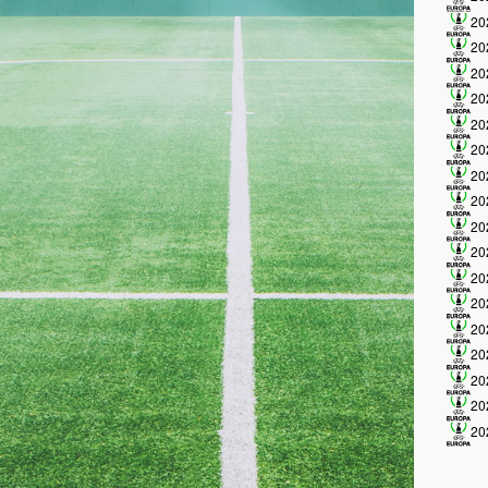
2
2
2
2
2
2
2
2
2
2
2
2
2
2
2
2
2