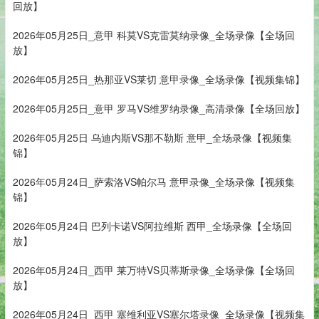
回放】
2026年05月25日_意甲 科莫VS克雷莫纳录像_全场录像【全场回
放】
2026年05月25日_热那亚VS莱切 意甲录像_全场录像【视频集锦】
2026年05月25日_意甲 罗马VS维罗纳录像_高清录像【全场回放】
2026年05月25日 乌迪内斯VS那不勒斯 意甲_全场录像【视频集
锦】
2026年05月24日_萨索洛VS帕尔马 意甲录像_全场录像【视频集
锦】
2026年05月24日 巴列卡诺VS阿拉维斯 西甲_全场录像【全场回
放】
2026年05月24日_西甲 莱万特VS贝蒂斯录像_全场录像【全场回
放】
2026年05月24日_西甲 塞维利亚VS塞尔塔录像_全场录像【视频集