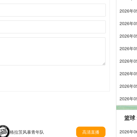
2026
2026
2026
2026
2026
2026
2026年
2026
篮球
2026年
格拉茨风暴青年队
高清直播