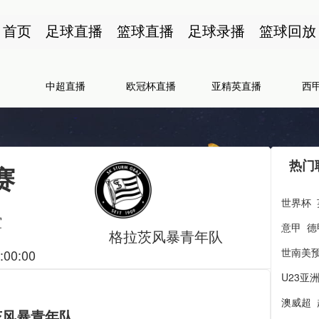
首页
足球直播
篮球直播
足球录播
篮球回放
中超直播
欧冠杯直播
亚精英直播
西
热门
赛
世界杯
谊
意甲
德
格拉茨风暴青年队
世南美
:00:00
U23亚
澳威超
拉茨风暴青年队