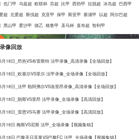
超
也门甲
乌兹超
欧联杯
芬超
比甲
西协甲
拉脱超
冰岛超
巴西甲
爱超
北爱超
斯伐超
克亚甲
保甲
斯亚甲
塞浦甲
以超
阿尔巴超
超
黑山甲
爱沙甲
德乙
格鲁甲
圣马杯
直布超
智利甲
 录像回放
年05月18日_昂热VS布雷斯特 法甲录像_高清录像【全场回放】
年05月18日_欧塞尔VS里尔 法甲录像_全场录像【全场回放】
年05月18日_法甲 勒阿弗尔VS洛里昂录像_高清录像【全场回放】
年05月18日_朗斯VS里昂 法甲录像_全场录像【高清回放】
年05月18日_雷恩VS马赛 法甲录像_全场录像【高清回放】
05月18日 梅斯VS尼斯 法甲_全场录像【视频集锦】
年05月18日 巴黎圣日耳曼VS巴黎FC 法甲_全场录像【视频集锦】