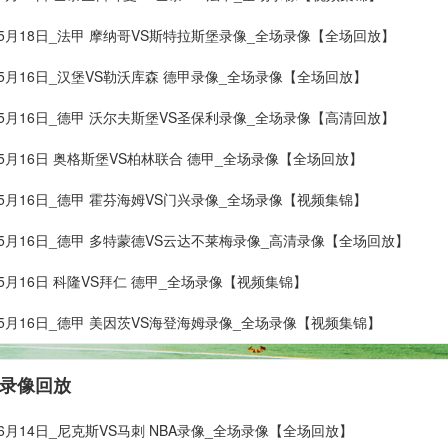
年05月18日_法甲 摩纳哥VS斯特拉斯堡录像_全场录像【全场回放】
年05月16日_汉堡VS勒沃库森 德甲录像_全场录像【全场回放】
年05月16日_德甲 沃尔夫斯堡VS圣保利录像_全场录像【高清回放】
年05月16日 奥格斯堡VS柏林联合 德甲_全场录像【全场回放】
年05月16日_德甲 霍芬海姆VS门兴录像_全场录像【视频集锦】
年05月16日_德甲 多特蒙德VS云达不莱梅录像_高清录像【全场回放】
05月16日 科隆VS拜仁 德甲_全场录像【视频集锦】
年05月16日_德甲 美因茨VS海登海姆录像_全场录像【视频集锦】
 录像回放
06月14日_尼克斯VS马刺 NBA录像_全场录像【全场回放】