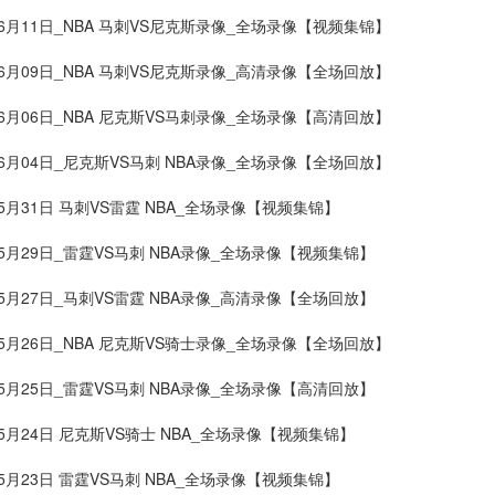
06月11日_NBA 马刺VS尼克斯录像_全场录像【视频集锦】
06月09日_NBA 马刺VS尼克斯录像_高清录像【全场回放】
06月06日_NBA 尼克斯VS马刺录像_全场录像【高清回放】
06月04日_尼克斯VS马刺 NBA录像_全场录像【全场回放】
05月31日 马刺VS雷霆 NBA_全场录像【视频集锦】
05月29日_雷霆VS马刺 NBA录像_全场录像【视频集锦】
05月27日_马刺VS雷霆 NBA录像_高清录像【全场回放】
05月26日_NBA 尼克斯VS骑士录像_全场录像【全场回放】
05月25日_雷霆VS马刺 NBA录像_全场录像【高清回放】
05月24日 尼克斯VS骑士 NBA_全场录像【视频集锦】
05月23日 雷霆VS马刺 NBA_全场录像【视频集锦】