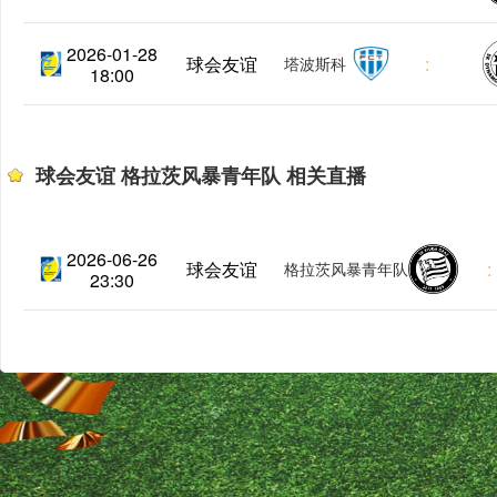
2026-01-28
球会友谊
:
塔波斯科
18:00
球会友谊 格拉茨风暴青年队 相关直播
2026-06-26
球会友谊
:
格拉茨风暴青年队
23:30