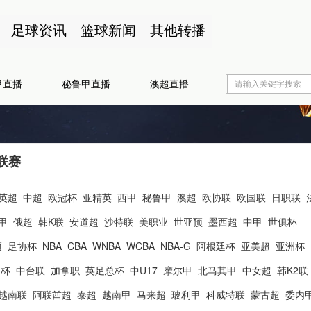
足球资讯
篮球新闻
其他转播
甲直播
秘鲁甲直播
澳超直播
联赛
英超
中超
欧冠杯
亚精英
西甲
秘鲁甲
澳超
欧协联
欧国联
日职联
甲
俄超
韩K联
安道超
沙特联
美职业
世亚预
墨西超
中甲
世俱杯
预
足协杯
NBA
CBA
WNBA
WCBA
NBA-G
阿根廷杯
亚美超
亚洲杯
洲杯
中台联
加拿职
英足总杯
中U17
摩尔甲
北马其甲
中女超
韩K2联
越南联
阿联酋超
泰超
越南甲
马来超
玻利甲
科威特联
蒙古超
委内