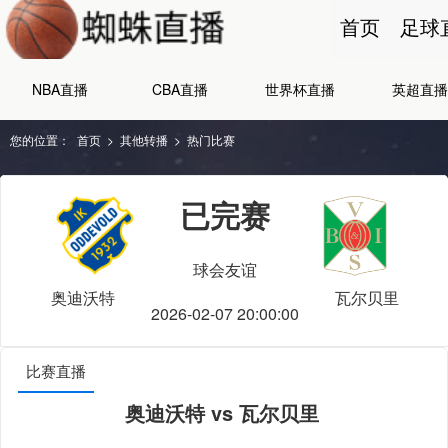
首页
足球
NBA直播
CBA直播
世界杯直播
英超直播
您的位置：
首页
>
其他转播
>
热门比赛
已完赛
球会友谊
奥迪沃特
瓦尔贝里
2026-02-07 20:00:00
比赛直播
奥迪沃特 vs 瓦尔贝里