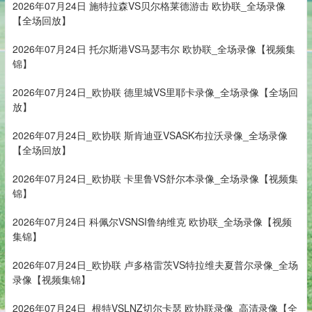
2026年07月24日 施特拉森VS贝尔格莱德游击 欧协联_全场录像
【全场回放】
2026年07月24日 托尔斯港VS马瑟韦尔 欧协联_全场录像【视频集
锦】
2026年07月24日_欧协联 德里城VS里耶卡录像_全场录像【全场回
放】
2026年07月24日_欧协联 斯肯迪亚VSASK布拉沃录像_全场录像
【全场回放】
2026年07月24日_欧协联 卡里鲁VS舒尔本录像_全场录像【视频集
锦】
2026年07月24日 科佩尔VSNSI鲁纳维克 欧协联_全场录像【视频
集锦】
2026年07月24日_欧协联 卢多格雷茨VS特拉维夫夏普尔录像_全场
录像【视频集锦】
2026年07月24日_根特VSLNZ切尔卡瑟 欧协联录像_高清录像【全