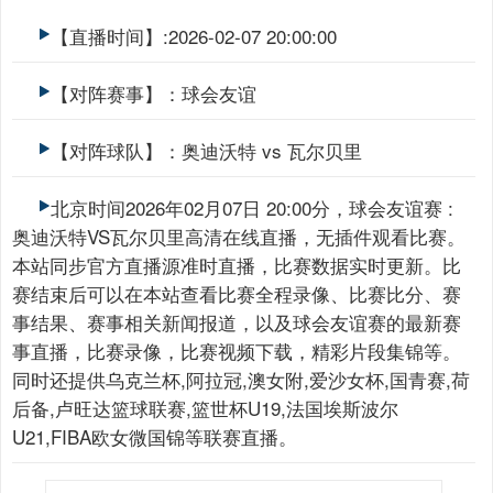
【直播时间】:2026-02-07 20:00:00
【对阵赛事】：球会友谊
【对阵球队】：奥迪沃特 vs 瓦尔贝里
北京时间2026年02月07日 20:00分，球会友谊赛 :
奥迪沃特VS瓦尔贝里高清在线直播，无插件观看比赛。
本站同步官方直播源准时直播，比赛数据实时更新。比
赛结束后可以在本站查看比赛全程录像、比赛比分、赛
事结果、赛事相关新闻报道，以及球会友谊赛的最新赛
事直播，比赛录像，比赛视频下载，精彩片段集锦等。
同时还提供乌克兰杯,阿拉冠,澳女附,爱沙女杯,国青赛,荷
后备,卢旺达篮球联赛,篮世杯U19,法国埃斯波尔
U21,FIBA欧女微国锦等联赛直播。