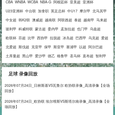
CBA
WNBA
WCBA
NBA-G
阿根廷杯
亚美超
亚洲杯
U23亚洲杯
中台联
加拿职
英足总杯
中U17
摩尔甲
北马其甲
中女超
韩K2联
澳威超
越南联
阿联酋超
泰超
越南甲
马来超
玻利甲
科威特联
蒙古超
委内甲
孟加拉超
也门甲
乌兹超
欧联杯
芬超
比甲
西协甲
拉脱超
冰岛超
巴西甲
乌克超
爱超
北爱超
斯伐超
克亚甲
保甲
斯亚甲
塞浦甲
以超
阿尔巴超
土库曼超
黑山甲
爱沙甲
德乙
格鲁甲
圣马杯
直布超
智利甲
足球 录像回放
2026年07月24日_日林斯基VS瓦鲁尔 欧协联录像_高清录像【全场
回放】
2026年07月24日_欧协联 埃尔维斯VS斯塔尔南录像_高清录像【全
场回放】