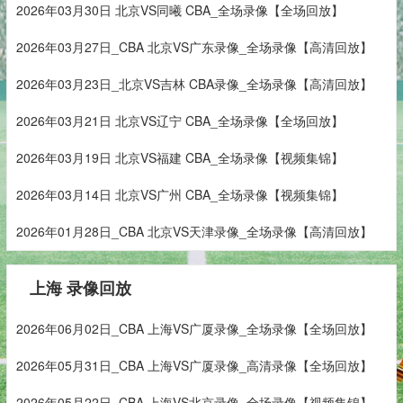
2026年03月30日 北京VS同曦 CBA_全场录像【全场回放】
2026年03月27日_CBA 北京VS广东录像_全场录像【高清回放】
2026年03月23日_北京VS吉林 CBA录像_全场录像【高清回放】
2026年03月21日 北京VS辽宁 CBA_全场录像【全场回放】
2026年03月19日 北京VS福建 CBA_全场录像【视频集锦】
2026年03月14日 北京VS广州 CBA_全场录像【视频集锦】
2026年01月28日_CBA 北京VS天津录像_全场录像【高清回放】
上海 录像回放
2026年06月02日_CBA 上海VS广厦录像_全场录像【全场回放】
2026年05月31日_CBA 上海VS广厦录像_高清录像【全场回放】
2026年05月22日_CBA 上海VS北京录像_全场录像【视频集锦】