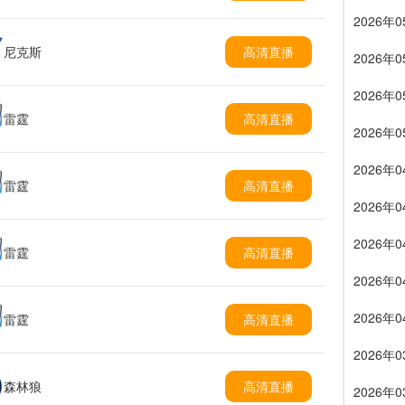
2026年
尼克斯
高清直播
2026年
2026年
雷霆
高清直播
2026年
2026年
雷霆
高清直播
2026年
2026年
雷霆
高清直播
2026年
2026年
雷霆
高清直播
2026年
森林狼
高清直播
2026年