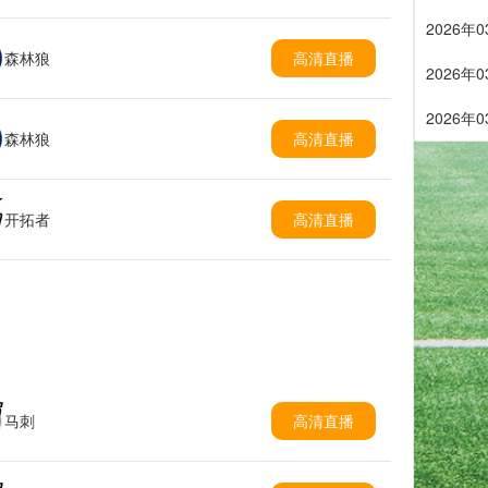
2026年
森林狼
高清直播
2026年
2026年
森林狼
高清直播
开拓者
高清直播
马刺
高清直播