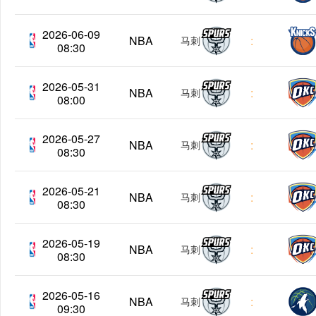
2026-06-09
NBA
:
马刺
08:30
2026-05-31
NBA
:
马刺
08:00
2026-05-27
NBA
:
马刺
08:30
2026-05-21
NBA
:
马刺
08:30
2026-05-19
NBA
:
马刺
08:30
2026-05-16
NBA
:
马刺
09:30