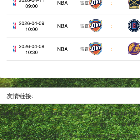
NBA
:
雷霆
09:00
2026-04-09
NBA
:
雷霆
10:00
2026-04-08
NBA
:
雷霆
10:30
友情链接:
直播是集NBA直播、英超足球直播、欧冠赛事、中超比赛等多项体育赛事于
联系电话：172-4339-36
Copyright © 2016-2025 蜘蛛直播,在线观看,蜘蛛高清,