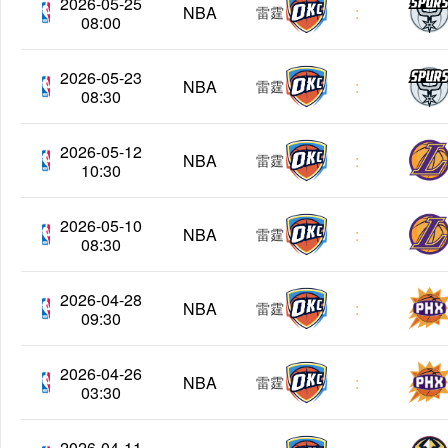
2026-05-25
NBA
:
雷霆
08:00
2026-05-23
NBA
:
雷霆
08:30
2026-05-12
NBA
:
雷霆
10:30
2026-05-10
NBA
:
雷霆
08:30
2026-04-28
NBA
:
雷霆
09:30
2026-04-26
NBA
:
雷霆
03:30
2026-04-11